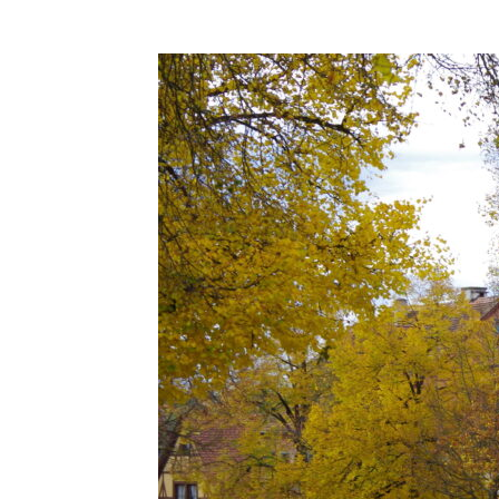
コ
ン
テ
ン
ツ
に
ス
キ
ッ
プ